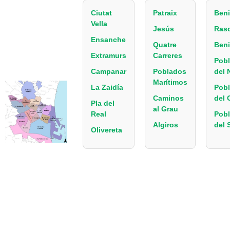
Ciutat
Patraix
Beni
Vella
Jesús
Ras
Ensanche
Quatre
Beni
Extramurs
Carreres
Pob
Campanar
Poblados
del 
Marítimos
La Zaidía
Pob
Caminos
del 
Pla del
al Grau
Real
Pob
Algiros
del 
Olivereta