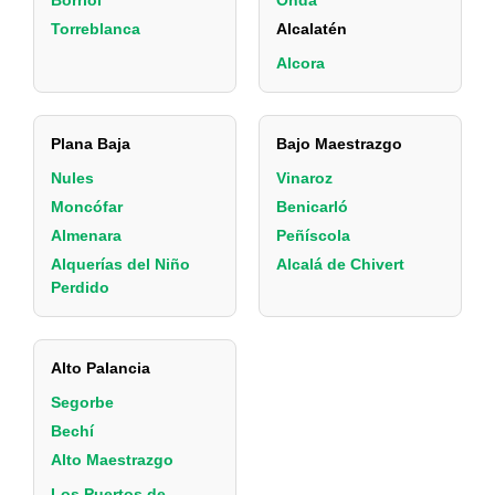
Borriol
Onda
Torreblanca
Alcalatén
Alcora
Plana Baja
Bajo Maestrazgo
Nules
Vinaroz
Moncófar
Benicarló
Almenara
Peñíscola
Alquerías del Niño
Alcalá de Chivert
Perdido
Alto Palancia
Segorbe
Bechí
Alto Maestrazgo
Los Puertos de