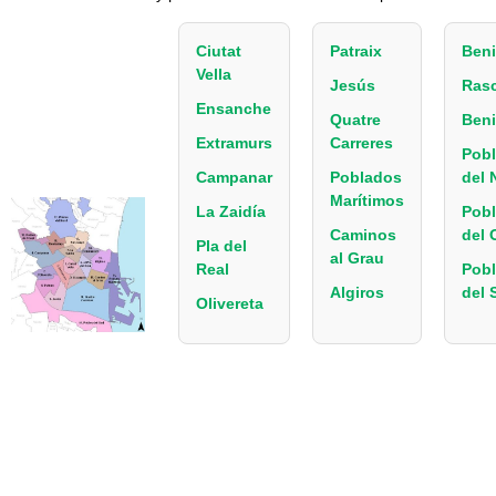
Ciutat
Patraix
Beni
Vella
Jesús
Ras
Ensanche
Quatre
Beni
Extramurs
Carreres
Pob
Campanar
Poblados
del 
Marítimos
La Zaidía
Pob
Caminos
del 
Pla del
al Grau
Real
Pob
Algiros
del 
Olivereta